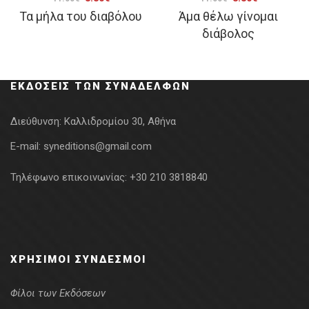
Τα μήλα του διαβόλου
Άμα θέλω γίνομαι
price
τρέχουσα
price
τρέχουσα
διάβολος
was:
τιμή
was:
τιμή
11.00€.
είναι:
11.00€.
είναι:
8.80€.
8.80€.
ΕΚΔΌΣΕΙΣ ΤΩΝ ΣΥΝΑΔΈΛΦΩΝ
Διεύθυνση:
Καλλιδρομίου 30, Αθήνα
E-mail:
syneditions@gmail.com
Τηλέφωνο επικοινωνίας:
+30 210 3818840
ΧΡΉΣΙΜΟΙ ΣΎΝΔΕΣΜΟΙ
Φίλοι των Εκδόσεων