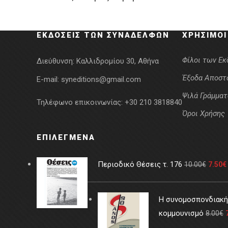
was:
τιμή
5.00€.
είναι:
ΕΚΔΌΣΕΙΣ ΤΩΝ ΣΥΝΑΔΈΛΦΩΝ
ΧΡΉΣΙΜΟΙ
4.00€.
Φίλοι των Ε
Διεύθυνση:
Καλλιδρομίου 30, Αθήνα
Έξοδα Αποστ
E-mail:
syneditions@gmail.com
Ψιλά Γράμματ
Τηλέφωνο επικοινωνίας:
+30 210 3818840
Όροι Χρήσης
ΕΠΙΛΕΓΜΈΝΑ
Περιοδικό Θέσεις τ. 176
10.00
€
7.50
€
Η συνομοσπονδιακή 
κομμουνισμό
8.00
€