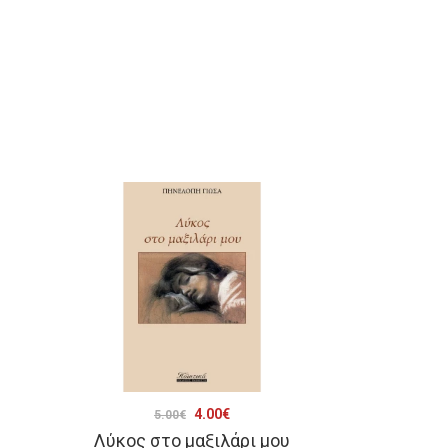
Original
Η
4.00
€
5.00
€
Λύκος στο μαξιλάρι μου
price
τρέχουσα