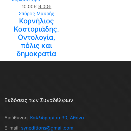
Original
Η
10.00
€
9.00
€
price
τρέχουσα
Σπύρος Μακρής
Κορνήλιος
was:
τιμή
10.00€.
είναι:
Καστοριάδης.
9.00€.
Οντολογία,
πόλις και
δημοκρατία
Εκδόσεις των Συναδέλφων
Διεύθυνση:
Καλλιδρομίου 30, Αθήνα
E-mail:
syneditions@gmail.com