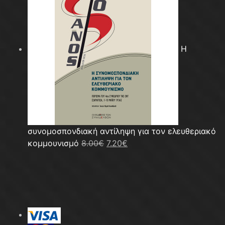
10.00€.
είναι:
7.50€.
Η
συνομοσπονδιακή αντίληψη για τον ελευθεριακό
Original
Η
κομμουνισμό
8.00
€
7.20
€
price
τρέχουσα
was:
τιμή
8.00€.
είναι:
7.20€.