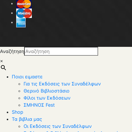
Αναζήτηση
×
Ποιοι ειμαστε
Για τις Εκδόσεις των Συναδέλφων
Θερινό Βιβλιοστάσιο
Φίλοι των Εκδόσεων
ΣΜΗΝΟΣ Fest
Shop
Τα βιβλια μας
Οι Εκδόσεις των Συναδέλφων