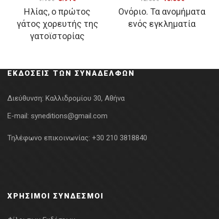
Ηλίας, ο πρώτος
Ονόριο. Τα ανομήματα
price
τρέχουσα
price
τρέχουσα
γάτος χορευτής της
ενός εγκληματία
was:
τιμή
was:
τιμή
γατοϊστορίας
9.90€.
είναι:
12.50€.
είναι:
8.91€.
10.00€.
ΕΚΔΌΣΕΙΣ ΤΩΝ ΣΥΝΑΔΈΛΦΩΝ
Διεύθυνση:
Καλλιδρομίου 30, Αθήνα
E-mail:
syneditions@gmail.com
Τηλέφωνο επικοινωνίας:
+30 210 3818840
ΧΡΉΣΙΜΟΙ ΣΎΝΔΕΣΜΟΙ