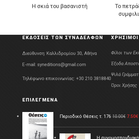
Η σκιά του βασανιστή
Το πετρά
price
τρέχουσα
p
συμφιλ
was:
τιμή
w
18.23€.
είναι:
1
9.12€.
ΕΚΔΌΣΕΙΣ ΤΩΝ ΣΥΝΑΔΈΛΦΩΝ
ΧΡΉΣΙΜΟΙ
Φίλοι των Ε
Διεύθυνση:
Καλλιδρομίου 30, Αθήνα
Έξοδα Αποστ
E-mail:
syneditions@gmail.com
Ψιλά Γράμματ
Τηλέφωνο επικοινωνίας:
+30 210 3818840
Όροι Χρήσης
ΕΠΙΛΕΓΜΈΝΑ
Περιοδικό Θέσεις τ. 176
10.00
€
7.50
€
Η συνομοσπονδιακή 