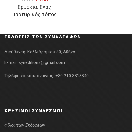
Ερμακιά: Ένας
price
τρέχουσα
μαρτυρικός τόπος
was:
τιμή
14.90€.
είναι:
11.92€.
ΕΚΔΌΣΕΙΣ ΤΩΝ ΣΥΝΑΔΈΛΦΩΝ
Διεύθυνση:
Καλλιδρομίου 30, Αθήνα
E-mail:
syneditions@gmail.com
Τηλέφωνο επικοινωνίας:
+30 210 3818840
ΧΡΉΣΙΜΟΙ ΣΎΝΔΕΣΜΟΙ
Φίλοι των Εκδόσεων