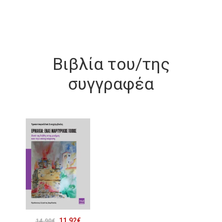
Βιβλία του/της
συγγραφέα
Original
Η
11.92
€
14.90
€