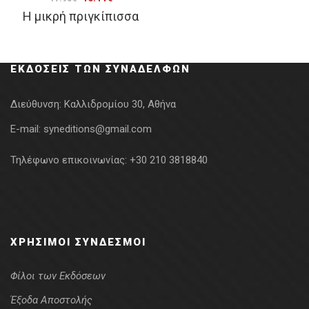
Η μικρή πριγκίπισσα
price
τρέχουσα
was:
τιμή
17.90€.
είναι:
ΕΚΔΌΣΕΙΣ ΤΩΝ ΣΥΝΑΔΈΛΦΩΝ
16.11€.
Διεύθυνση:
Καλλιδρομίου 30, Αθήνα
E-mail:
syneditions@gmail.com
Τηλέφωνο επικοινωνίας:
+30 210 3818840
ΧΡΉΣΙΜΟΙ ΣΎΝΔΕΣΜΟΙ
Φίλοι των Εκδόσεων
Έξοδα Αποστολής