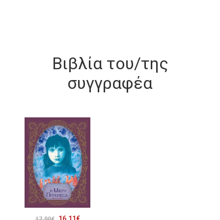
Βιβλία του/της
συγγραφέα
Original
Η
16.11
€
17.90
€