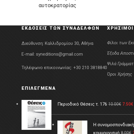
αυτοκρατορίας
was:
τιμή
22.26€.
είναι:
20.03€.
ΕΚΔΌΣΕΙΣ ΤΩΝ ΣΥΝΑΔΈΛΦΩΝ
ΧΡΉΣΙΜΟΙ
Φίλοι των Ε
Διεύθυνση:
Καλλιδρομίου 30, Αθήνα
Έξοδα Αποστ
E-mail:
syneditions@gmail.com
Ψιλά Γράμματ
Τηλέφωνο επικοινωνίας:
+30 210 3818840
Όροι Χρήσης
ΕΠΙΛΕΓΜΈΝΑ
Περιοδικό Θέσεις τ. 176
10.00
€
7.50
€
Η συνομοσπονδιακή 
κομμουνισμό
8.00
€