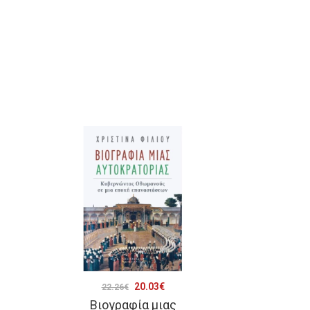
Original
Η
20.03
€
22.26
€
Βιογραφία μιας
price
τρέχουσα