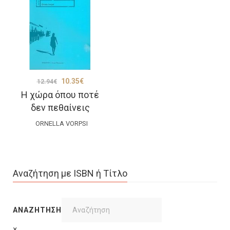
Original
Η
10.35
€
12.94
€
Η χώρα όπου ποτέ
price
τρέχουσα
δεν πεθαίνεις
was:
τιμή
ORNELLA VORPSI
12.94€.
είναι:
10.35€.
Αναζήτηση με ISBN ή Τίτλο
ΑΝΑΖΉΤΗΣΗ
×