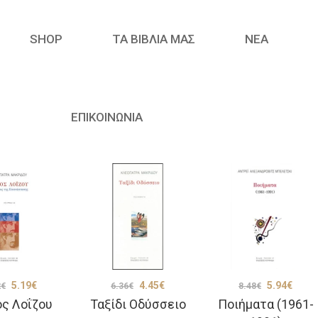
SHOP
ΤΑ ΒΙΒΛΙΑ ΜΑΣ
ΝΈΑ
ΕΠΙΚΟΙΝΩΝΙΑ
Original
Η
Original
Η
Original
Η
5.19
€
4.45
€
5.94
€
2
€
6.36
€
8.48
€
ς Λοΐζου
Ταξίδι Οδύσσειο
Ποιήματα (1961-
price
τρέχουσα
price
τρέχουσα
price
τρέχ