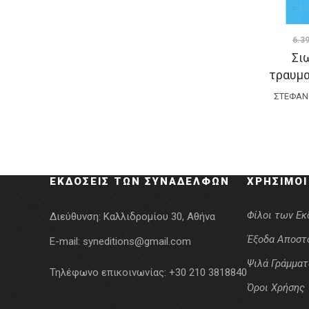
6.3
Σι
τραυμα
ΣΤΈΦΑΝ
ΕΚΔΌΣΕΙΣ ΤΩΝ ΣΥΝΑΔΈΛΦΩΝ
ΧΡΉΣΙΜΟΙ
Φίλοι των Ε
Διεύθυνση:
Καλλιδρομίου 30, Αθήνα
Έξοδα Αποστ
E-mail:
syneditions@gmail.com
Ψιλά Γράμματ
Τηλέφωνο επικοινωνίας:
+30 210 3818840
Όροι Χρήσης