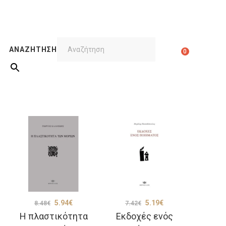
ΑΝΑΖΉΤΗΣΗ
0
Original
Η
Original
Η
5.94
€
5.19
€
8.48
€
7.42
€
Η πλαστικότητα
Εκδοχές ενός
ουσα
price
τρέχουσα
price
τρέχουσα