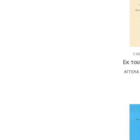
7.0
Εκ το
ΑΓΓΈΛΑ