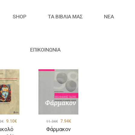
SHOP
ΤΑ ΒΙΒΛΙΑ ΜΑΣ
ΝΈΑ
ΕΠΙΚΟΙΝΩΝΙΑ
Original
Η
Original
Η
9.10
€
7.94
€
0
€
11.34
€
ικολό
Φάρμακον
price
τρέχουσα
price
τρέχουσα