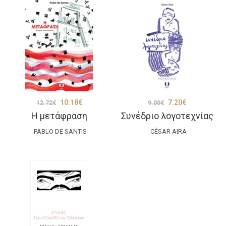
Original
Η
Original
Η
10.18
€
7.20
€
12.72
€
9.00
€
Η μετάφραση
Συνέδριο λογοτεχνίας
price
τρέχουσα
price
τρέχουσα
was:
τιμή
was:
τιμή
PABLO DE SANTIS
CÉSAR AIRA
12.72€.
είναι:
9.00€.
είναι:
10.18€.
7.20€.