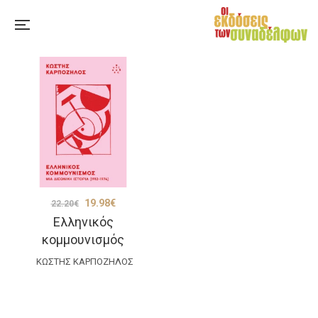
Original
Η
19.98
€
22.20
€
Ελληνικός
price
τρέχουσα
κομμουνισμός
was:
τιμή
ΚΩΣΤΉΣ ΚΑΡΠΌΖΗΛΟΣ
22.20€.
είναι:
19.98€.