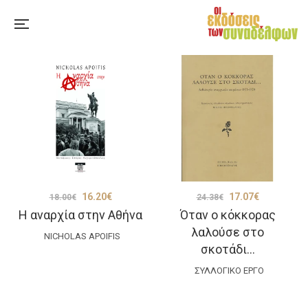
Original
Η
Original
Η
16.20
€
17.07
€
18.00
€
24.38
€
Η αναρχία στην Αθήνα
Όταν ο κόκκορας
price
τρέχουσα
price
τρέχουσα
λαλούσε στο
was:
τιμή
was:
τιμή
NICHOLAS APOIFIS
σκοτάδι…
18.00€.
είναι:
24.38€.
είναι:
ΣΥΛΛΟΓΙΚΌ ΈΡΓΟ
16.20€.
17.07€.