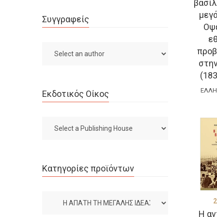
βασίλ
μεγά
Συγγραφείς
Οψε
ε
προβ
στην
(18
ΈΛΛΗ
Εκδοτικός Οίκος
Κατηγορίες προϊόντων
2
Η αν