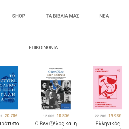
SHOP
ΤΑ ΒΙΒΛΙΑ ΜΑΣ
ΝΈΑ
ΕΠΙΚΟΙΝΩΝΙΑ
Original
Η
Original
Η
Original
Η
20.70
€
10.80
€
19.98
€
0
€
12.00
€
22.20
€
πρότυπο
Ο Βενιζέλος και η
Ελληνικός
price
τρέχουσα
price
τρέχουσα
price
τρέ