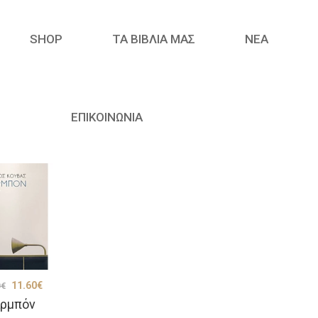
SHOP
ΤΑ ΒΙΒΛΙΑ ΜΑΣ
ΝΈΑ
ΕΠΙΚΟΙΝΩΝΙΑ
Original
Η
11.60
€
0
€
ρμπόν
price
τρέχουσα