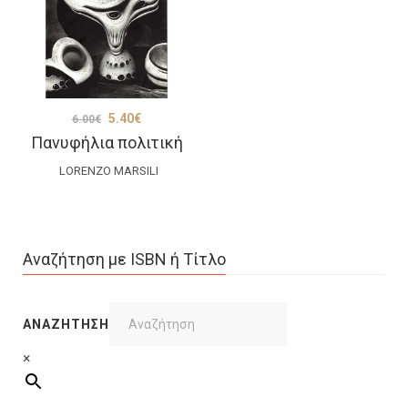
Original
Η
5.40
€
6.00
€
Πανυφήλια πολιτική
price
τρέχουσα
was:
τιμή
LORENZO MARSILI
6.00€.
είναι:
5.40€.
Αναζήτηση με ISBN ή Τίτλο
ΑΝΑΖΉΤΗΣΗ
×