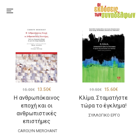
Original
Η
Original
Η
13.50
€
15.60
€
15.00
€
19.50
€
Η ανθρωπόκαινος
Κλίμα. Σταματήστε
price
τρέχουσα
price
τρέχουσα
εποχή και οι
τώρα το έγκλημα!
was:
τιμή
was:
τιμή
ανθρωπιστικές
15.00€.
είναι:
ΣΥΛΛΟΓΙΚΌ ΈΡΓΟ
19.50€.
είναι:
επιστήμες
13.50€.
15.60€.
CAROLYN MERCHANT