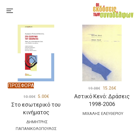
ΠΡΟΣΦΟΡΑ
Original
Η
15.26
€
19.08
€
Αστικό Κενό: Δράσεις
Original
Η
5.00
€
price
τρέχουσα
10.00
€
1998-2006
Στο εσωτερικό του
price
τρέχουσα
was:
τιμή
κινήματος
was:
τιμή
ΜΙΧΆΛΗΣ ΕΛΕΥΘΕΡΊΟΥ
19.08€.
είναι:
ΔΗΜΉΤΡΗΣ
10.00€.
είναι:
15.26€.
ΠΑΠΑΝΙΚΟΛΌΠΟΥΛΟΣ
5.00€.