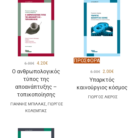
ΠΡΟΣΦΟΡΑ
Original
Η
4.20
€
6.00
€
Ο ανθρωπολογικός
Original
Η
price
τρέχουσα
2.00
€
6.00
€
τύπος της
Υπαρκτός
price
τρέχουσα
was:
τιμή
αποανάπτυξης –
καινούργιος κόσμος
was:
τιμή
6.00€.
είναι:
τοπικοποίησης
ΓΙΏΡΓΟΣ ΛΙΕΡΌΣ
6.00€.
είναι:
4.20€.
ΓΙΆΝΝΗΣ ΜΠΊΛΛΑΣ
,
ΓΙΏΡΓΟΣ
2.00€.
ΚΟΛΈΜΠΑΣ