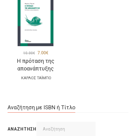
Original
Η
7.00
€
10.00
€
Η πρόταση της
price
τρέχουσα
αποανάπτυξης
was:
τιμή
ΚΆΡΛΟΣ ΤΆΙΜΠΟ
10.00€.
είναι:
7.00€.
Αναζήτηση με ISBN ή Τίτλο
ΑΝΑΖΉΤΗΣΗ