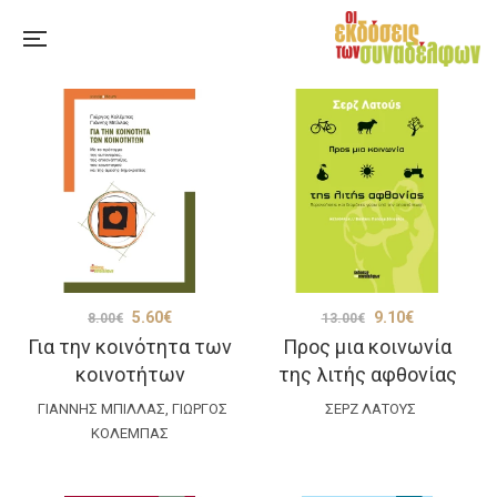
Original
Η
Original
Η
5.60
€
9.10
€
8.00
€
13.00
€
Για την κοινότητα των
Προς μια κοινωνία
price
τρέχουσα
price
τρέχουσα
κοινοτήτων
της λιτής αφθονίας
was:
τιμή
was:
τιμή
ΓΙΆΝΝΗΣ ΜΠΊΛΛΑΣ
8.00€.
,
είναι:
ΓΙΏΡΓΟΣ
ΣΕΡΖ ΛΑΤΟΎΣ
13.00€.
είναι:
ΚΟΛΈΜΠΑΣ
5.60€.
9.10€.