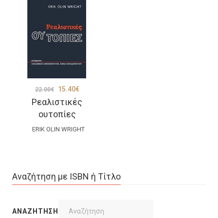
Original
Η
15.40
€
22.00
€
Ρεαλιστικές
price
τρέχουσα
ουτοπίες
was:
τιμή
ERIK OLIN WRIGHT
22.00€.
είναι:
15.40€.
Αναζήτηση με ISBN ή Τίτλο
ΑΝΑΖΉΤΗΣΗ