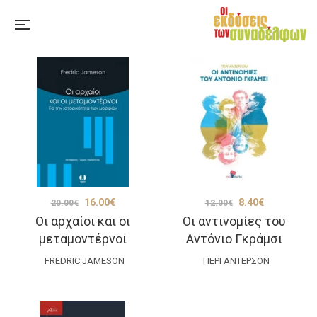
Original
Η
Original
Η
16.00
€
8.40
€
20.00
€
12.00
€
Οι αρχαίοι και οι
Οι αντινομίες του
price
τρέχουσα
price
τρέχουσα
μεταμοντέρνοι
Αντόνιο Γκράμσι
was:
τιμή
was:
τιμή
FREDRIC JAMESON
20.00€.
είναι:
ΠΈΡΙ ΆΝΤΕΡΣΟΝ
12.00€.
είναι:
16.00€.
8.40€.