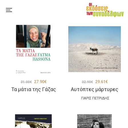
Original
Η
Original
Η
27.90
€
29.61
€
31.00
€
32.90
€
Τα μάτια της Γάζας
Αυτόπτες μάρτυρες
price
τρέχουσα
price
τρέχουσα
was:
τιμή
was:
τιμή
ΠΆΡΙΣ ΠΕΤΡΊΔΗΣ
31.00€.
είναι:
32.90€.
είναι:
27.90€.
29.61€.