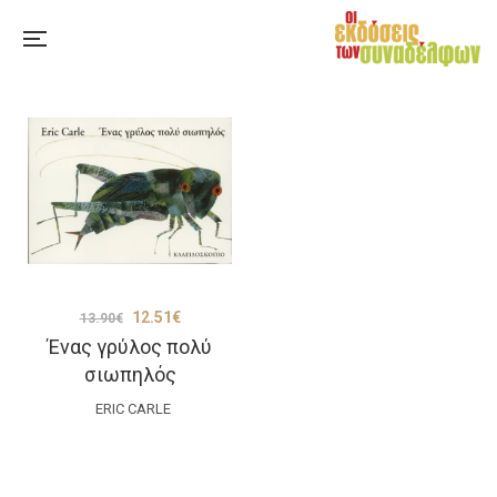
Original
Η
12.51
€
13.90
€
Ένας γρύλος πολύ
price
τρέχουσα
σιωπηλός
was:
τιμή
ERIC CARLE
13.90€.
είναι:
12.51€.