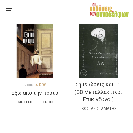
Σημειώσεις και… 1
Original
Η
4.00
€
5.00
€
(CD Μεταλλακτικοί
Έξω από την πόρτα
price
τρέχουσα
Επικίνδυνοι)
was:
τιμή
VINCENT DELECROIX
ΚΏΣΤΑΣ ΣΤΑΜΆΤΗΣ
5.00€.
είναι:
4.00€.