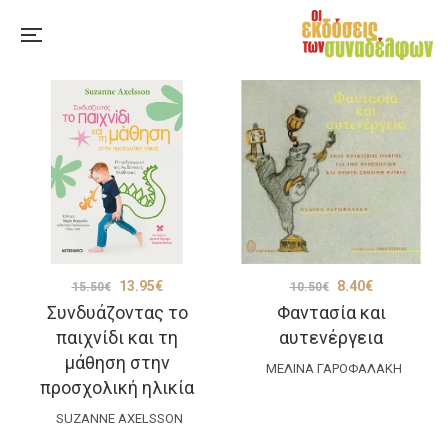
Original
Η
Original
Η
13.95
€
8.40
€
15.50
€
10.50
€
Συνδυάζοντας το
Φαντασία και
price
τρέχουσα
price
τρέχουσα
παιχνίδι και τη
αυτενέργεια
was:
τιμή
was:
τιμή
μάθηση στην
15.50€.
είναι:
ΜΕΛΊΝΑ ΓΑΡΟΦΆΛΑΚΗ
10.50€.
είναι:
προσχολική ηλικία
13.95€.
8.40€.
SUZANNE AXELSSON