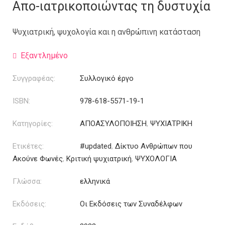
was:
τιμή
Απο-ιατρικοποιώντας τη δυστυχία
25.00€.
είναι:
17.50€.
Ψυχιατρική, ψυχολογία και η ανθρώπινη κατάσταση
Εξαντλημένο
Συγγραφέας:
Συλλογικό έργο
ISBN:
978-618-5571-19-1
Κατηγορίες:
ΑΠΟΑΣΥΛΟΠΟΙΗΣΗ
,
ΨΥΧΙΑΤΡΙΚΗ
Ετικέτες:
#updated
,
Δίκτυο Ανθρώπων που
Ακούνε Φωνές
,
Κριτική ψυχιατρική
,
ΨΥΧΟΛΟΓΙΑ
Γλώσσα:
ελληνικά
Εκδόσεις:
Οι Εκδόσεις των Συναδέλφων