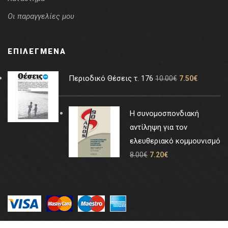
Οι παραγγελίες μου
ΕΠΙΛΕΓΜΈΝΑ
Περιοδικό Θέσεις τ. 176
10.00
€
7.50
€
Η συνομοσπονδιακή
αντίληψη για τον
ελευθεριακό κομμουνισμό
8.00
€
7.20
€