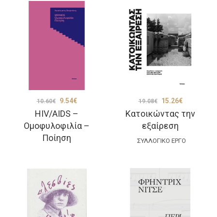
Original
Η
Original
Η
9.54
€
15.26
€
10.60
€
19.08
€
HIV/AIDS –
Κατοικώντας την
price
τρέχουσα
price
τρέχουσα
Ομοφυλοφιλία –
εξαίρεση
was:
τιμή
was:
τιμή
Ποίηση
10.60€.
είναι:
ΣΥΛΛΟΓΙΚΌ ΈΡΓΟ
19.08€.
είναι:
9.54€.
15.26€.