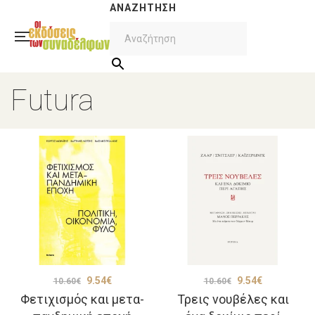
ΑΝΑΖΉΤΗΣΗ
Futura
Original
Η
Original
Η
9.54
€
9.54
€
10.60
€
10.60
€
Φετιχισμός και μετα-
Τρεις νουβέλες και
price
τρέχουσα
price
τρέχουσα