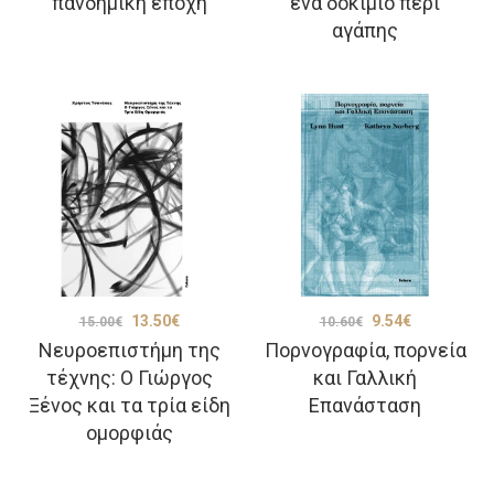
πανδημική εποχή
ένα δοκίμιο περί
was:
τιμή
was:
τιμή
αγάπης
10.60€.
είναι:
10.60€.
είναι:
9.54€.
9.54€.
Original
Η
Original
Η
13.50
€
9.54
€
15.00
€
10.60
€
Νευροεπιστήμη της
Πορνογραφία, πορνεία
price
τρέχουσα
price
τρέχουσα
τέχνης: Ο Γιώργος
και Γαλλική
was:
τιμή
was:
τιμή
Ξένος και τα τρία είδη
Επανάσταση
15.00€.
είναι:
10.60€.
είναι:
ομορφιάς
13.50€.
9.54€.