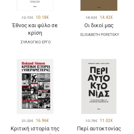
Original
Η
Original
Η
10.18
€
14.42
€
12.72
€
18.02
€
Έθνος και φύλο σε
Οι δικοί μας
price
τρέχουσα
price
τρέχουσα
κρίση
was:
τιμή
was:
τιμή
ELISABETH PORETSKY
ΣΥΛΛΟΓΙΚΌ ΈΡΓΟ
12.72€.
είναι:
18.02€.
είναι:
10.18€.
14.42€.
Original
Η
Original
Η
16.96
€
11.02
€
21.20
€
13.78
€
Κριτική ιστορία της
Περί αυτοκτονίας
price
τρέχουσα
price
τρέχουσα