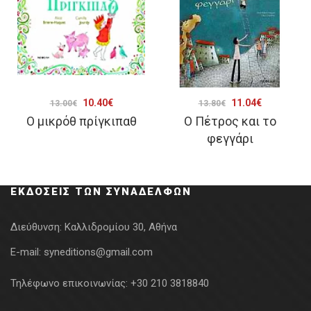
Original
Η
Original
Η
10.40
€
11.04
€
13.00
€
13.80
€
Ο μικρόθ πρίγκιπαθ
Ο Πέτρος και το
price
τρέχουσα
price
τρέχουσα
φεγγάρι
was:
τιμή
was:
τιμή
13.00€.
είναι:
13.80€.
είναι:
10.40€.
11.04€.
ΕΚΔΌΣΕΙΣ ΤΩΝ ΣΥΝΑΔΈΛΦΩΝ
Διεύθυνση:
Καλλιδρομίου 30, Αθήνα
E-mail:
syneditions@gmail.com
Τηλέφωνο επικοινωνίας:
+30 210 3818840