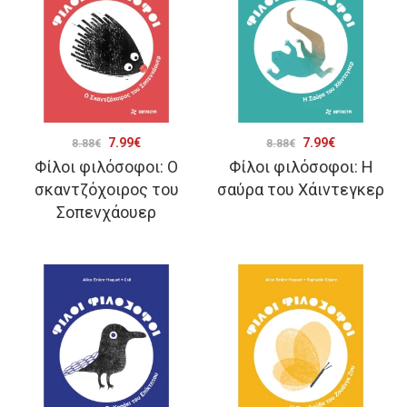
Original
Η
Original
Η
7.99
€
7.99
€
8.88
€
8.88
€
Φίλοι φιλόσοφοι: Ο
Φίλοι φιλόσοφοι: Η
price
τρέχουσα
price
τρέχουσα
σκαντζόχοιρος του
σαύρα του Χάιντεγκερ
was:
τιμή
was:
τιμή
Σοπενχάουερ
8.88€.
είναι:
8.88€.
είναι:
7.99€.
7.99€.