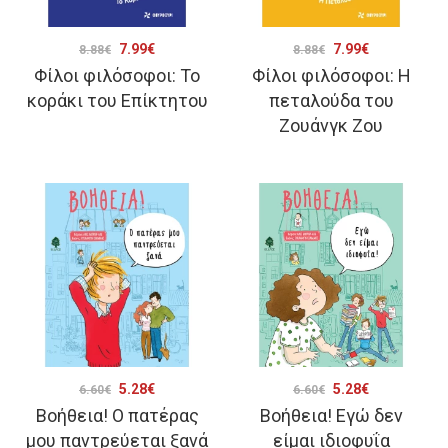
Original
Η
Original
Η
7.99
€
7.99
€
8.88
€
8.88
€
Φίλοι φιλόσοφοι: Το
Φίλοι φιλόσοφοι: Η
price
τρέχουσα
price
τρέχουσα
κοράκι του Επίκτητου
πεταλούδα του
was:
τιμή
was:
τιμή
Ζουάνγκ Ζου
8.88€.
είναι:
8.88€.
είναι:
7.99€.
7.99€.
Original
Η
Original
Η
5.28
€
5.28
€
6.60
€
6.60
€
Βοήθεια! Ο πατέρας
Βοήθεια! Εγώ δεν
price
τρέχουσα
price
τρέχουσα
μου παντρεύεται ξανά
είμαι ιδιοφυΐα
was:
τιμή
was:
τιμή