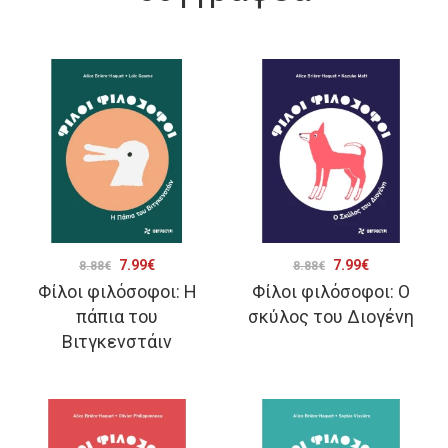
Original
Η
Original
Η
7.99
€
7.99
€
8.88
€
8.88
€
Φίλοι φιλόσοφοι: Η
Φίλοι φιλόσοφοι: Ο
price
τρέχουσα
price
τρέχουσα
πάπια του
σκύλος του Διογένη
was:
τιμή
was:
τιμή
Βιτγκενστάιν
8.88€.
είναι:
8.88€.
είναι:
7.99€.
7.99€.