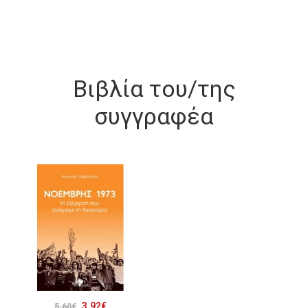
Βιβλία του/της
συγγραφέα
Original
Η
3.92
€
5.60
€