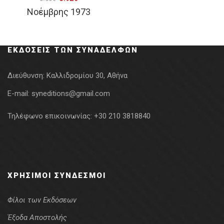
Νοέμβρης 1973
price
τρέχουσα
was:
τιμή
5.60€.
είναι:
ΕΚΔΌΣΕΙΣ ΤΩΝ ΣΥΝΑΔΈΛΦΩΝ
3.92€.
Διεύθυνση:
Καλλιδρομίου 30, Αθήνα
E-mail:
syneditions@gmail.com
Τηλέφωνο επικοινωνίας:
+30 210 3818840
ΧΡΉΣΙΜΟΙ ΣΎΝΔΕΣΜΟΙ
Φίλοι των Εκδόσεων
Έξοδα Αποστολής