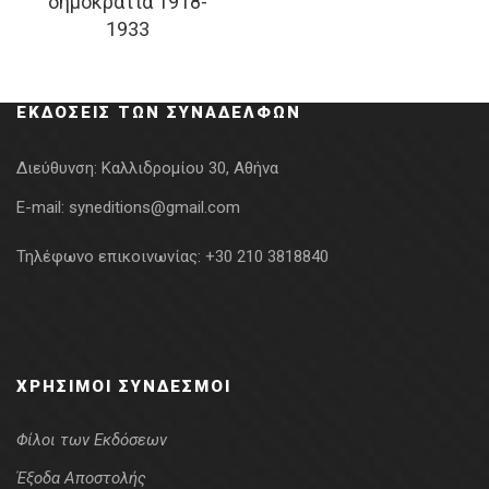
δημοκρατία 1918-
was:
τιμή
1933
19.91€.
είναι:
14.93€.
ΕΚΔΌΣΕΙΣ ΤΩΝ ΣΥΝΑΔΈΛΦΩΝ
Διεύθυνση:
Καλλιδρομίου 30, Αθήνα
E-mail:
syneditions@gmail.com
Τηλέφωνο επικοινωνίας:
+30 210 3818840
ΧΡΉΣΙΜΟΙ ΣΎΝΔΕΣΜΟΙ
Φίλοι των Εκδόσεων
Έξοδα Αποστολής