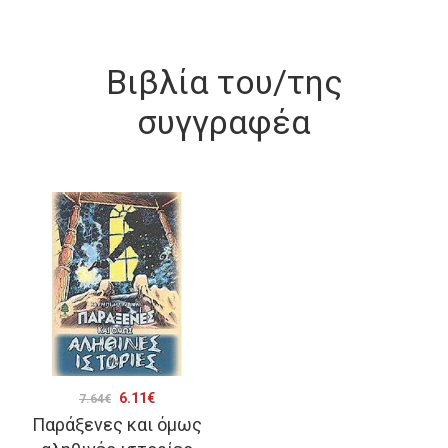
Βιβλία του/της
συγγραφέα
Original
Η
6.11
€
7.64
€
Παράξενες και όμως
price
τρέχουσα