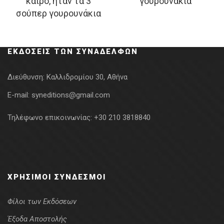
καιρό, ήταν τα 3
γουρουνάκια
was:
τιμή
was:
τιμή
σούπερ γουρουνάκια
12.99€.
είναι:
12.99€.
είναι:
9.74€.
9.74€.
ΕΚΔΌΣΕΙΣ ΤΩΝ ΣΥΝΑΔΈΛΦΩΝ
Διεύθυνση:
Καλλιδρομίου 30, Αθήνα
E-mail:
syneditions@gmail.com
Τηλέφωνο επικοινωνίας:
+30 210 3818840
ΧΡΉΣΙΜΟΙ ΣΎΝΔΕΣΜΟΙ
Φίλοι των Εκδόσεων
Έξοδα Αποστολής