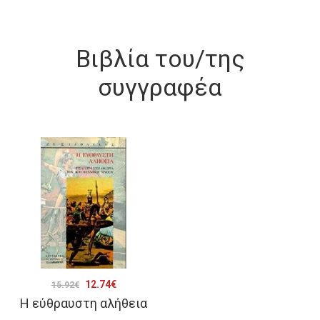
Βιβλία του/της
συγγραφέα
Original
Η
12.74
€
15.92
€
Η εύθραυστη αλήθεια
price
τρέχουσα