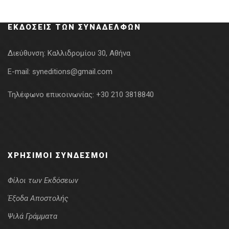
was:
τιμή
15.92€.
είναι:
ΕΚΔΌΣΕΙΣ ΤΩΝ ΣΥΝΑΔΈΛΦΩΝ
12.74€.
Διεύθυνση:
Καλλιδρομίου 30, Αθήνα
E-mail:
syneditions@gmail.com
Τηλέφωνο επικοινωνίας:
+30 210 3818840
ΧΡΉΣΙΜΟΙ ΣΎΝΔΕΣΜΟΙ
Φίλοι των Εκδόσεων
Έξοδα Αποστολής
Ψιλά Γράμματα