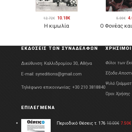
Original
Η
Or
10.18
€
4.
12.72
€
5.00
€
Η κιμωλία
Ο Φονέας και
price
τρέχουσα
pr
was:
τιμή
wa
12.72€.
είναι:
5.
ΕΚΔΌΣΕΙΣ ΤΩΝ ΣΥΝΑΔΈΛΦΩΝ
ΧΡΉΣΙΜΟΙ
10.18€.
Φίλοι των Ε
Διεύθυνση:
Καλλιδρομίου 30, Αθήνα
Έξοδα Αποστ
E-mail:
syneditions@gmail.com
Ψιλά Γράμματ
Τηλέφωνο επικοινωνίας:
+30 210 3818840
Όροι Χρήσης
ΕΠΙΛΕΓΜΈΝΑ
Περιοδικό Θέσεις τ. 176
10.00
€
7.50
€