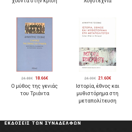
χούντα στην κρίση
λογοτεχνία
was:
τιμή
14.92€.
είναι:
11.19€.
Original
Η
Original
Η
18.66
€
21.60
€
24.88
€
24.00
€
Ο μύθος της γενιάς
Ιστορία, έθνος και
price
τρέχουσα
price
τρέχουσα
του Τριάντα
μυθιστόρημα στη
was:
τιμή
was:
τιμή
μεταπολίτευση
24.88€.
είναι:
24.00€.
είναι:
18.66€.
21.60€.
ΕΚΔΌΣΕΙΣ ΤΩΝ ΣΥΝΑΔΈΛΦΩΝ