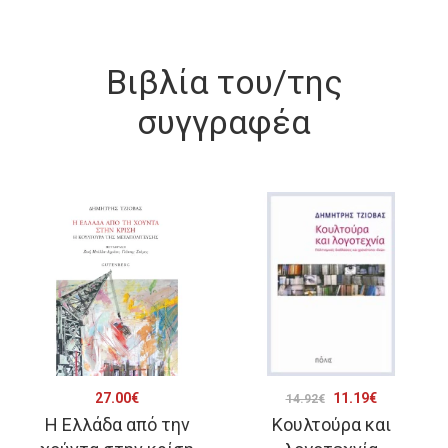
Βιβλία του/της
συγγραφέα
Original
Η
27.00
€
11.19
€
14.92
€
Η Ελλάδα από την
Κουλτούρα και
price
τρέχουσα