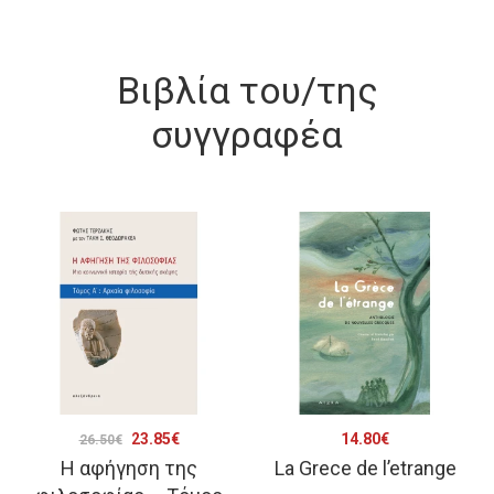
Βιβλία του/της
συγγραφέα
Original
Η
23.85
€
14.80
€
26.50
€
Η αφήγηση της
La Grece de l’etrange
price
τρέχουσα