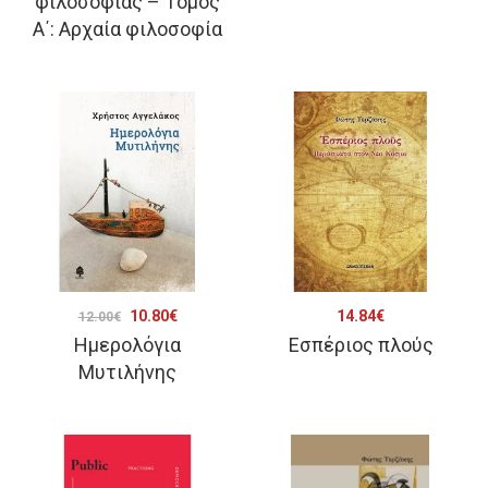
φιλοσοφίας – Τόμος
was:
τιμή
Α΄: Αρχαία φιλοσοφία
26.50€.
είναι:
23.85€.
Original
Η
10.80
€
14.84
€
12.00
€
Ημερολόγια
Εσπέριος πλούς
price
τρέχουσα
Μυτιλήνης
was:
τιμή
12.00€.
είναι:
10.80€.