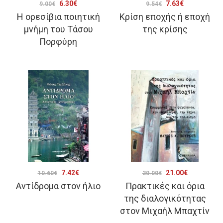
Original
Η
Original
Η
6.30
€
7.63
€
9.00
€
9.54
€
Η ορεσίβια ποιητική
Κρίση εποχής ή εποχή
price
τρέχουσα
price
τρέχουσα
μνήμη του Τάσου
της κρίσης
was:
τιμή
was:
τιμή
Πορφύρη
9.00€.
είναι:
9.54€.
είναι:
6.30€.
7.63€.
Original
Η
Original
Η
7.42
€
21.00
€
10.60
€
30.00
€
Αντίδρομα στον ήλιο
Πρακτικές και όρια
price
τρέχουσα
price
τρέχουσα
της διαλογικότητας
was:
τιμή
was:
τιμή
στον Μιχαήλ Μπαχτίν
10.60€.
είναι:
30.00€.
είναι: