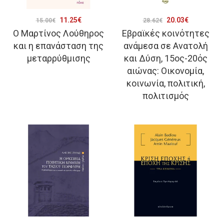
Original
Η
Original
Η
11.25
€
20.03
€
15.00
€
28.62
€
Ο Μαρτίνος Λούθηρος
Εβραϊκές κοινότητες
price
τρέχουσα
price
τρέχουσα
και η επανάσταση της
ανάμεσα σε Ανατολή
was:
τιμή
was:
τιμή
μεταρρύθμισης
και Δύση, 15ος-20ός
15.00€.
είναι:
28.62€.
είναι:
αιώνας: Οικονομία,
11.25€.
20.03€.
κοινωνία, πολιτική,
πολιτισμός