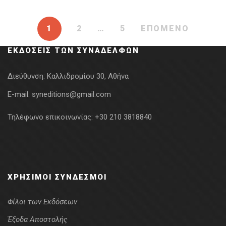
7.42€.
21.00€.
1
2
…
5
ΕΠΟΜΕΝΟ
ΕΚΔΌΣΕΙΣ ΤΩΝ ΣΥΝΑΔΈΛΦΩΝ
Διεύθυνση:
Καλλιδρομίου 30, Αθήνα
E-mail:
syneditions@gmail.com
Τηλέφωνο επικοινωνίας:
+30 210 3818840
ΧΡΉΣΙΜΟΙ ΣΎΝΔΕΣΜΟΙ
Φίλοι των Εκδόσεων
Έξοδα Αποστολής