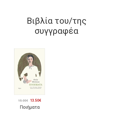
Βιβλία του/της
συγγραφέα
Original
Η
13.50
€
15.00
€
Ποιήματα
price
τρέχουσα