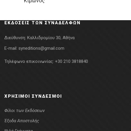
“Κίμωνος”
was:
τιμή
22.00€.
είναι:
17.60€.
ΕΚΔΌΣΕΙΣ ΤΩΝ ΣΥΝΑΔΈΛΦΩΝ
Διεύθυνση:
Καλλιδρομίου 30, Αθήνα
E-mail:
syneditions@gmail.com
Τηλέφωνο επικοινωνίας:
+30 210 3818840
ΧΡΉΣΙΜΟΙ ΣΎΝΔΕΣΜΟΙ
Φίλοι των Εκδόσεων
Έξοδα Αποστολής