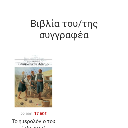
Βιβλία του/της
συγγραφέα
Original
Η
17.60
€
22.00
€
Το ημερολόγιο του
price
τρέχουσα