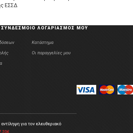
ης ΕΣΣΔ
as:
τιμή
was:
τιμή
0.00€.
είναι:
20.00€.
είναι:
8.00€.
16.00€.
 ΣΎΝΔΕΣΜΟΙ
Ο ΛΟΓΑΡΙΑΣΜΌΣ ΜΟΥ
κδόσεων
Κατάστημα
ολής
Οι παραγγελίες μου
α
αντίληψη για τον ελευθεριακό
7.20
€