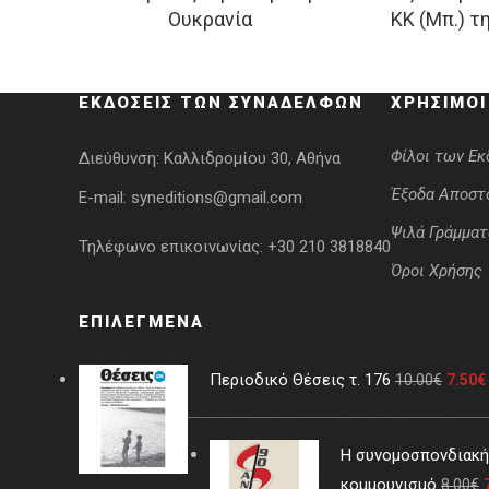
Ουκρανία
ΚΚ (Μπ.) τ
was:
τιμή
w
18.00€.
είναι:
1
16.20€.
ΕΚΔΌΣΕΙΣ ΤΩΝ ΣΥΝΑΔΈΛΦΩΝ
ΧΡΉΣΙΜΟΙ
Φίλοι των Ε
Διεύθυνση:
Καλλιδρομίου 30, Αθήνα
Έξοδα Αποστ
E-mail:
syneditions@gmail.com
Ψιλά Γράμματ
Τηλέφωνο επικοινωνίας:
+30 210 3818840
Όροι Χρήσης
ΕΠΙΛΕΓΜΈΝΑ
Περιοδικό Θέσεις τ. 176
10.00
€
7.50
€
Η συνομοσπονδιακή 
κομμουνισμό
8.00
€