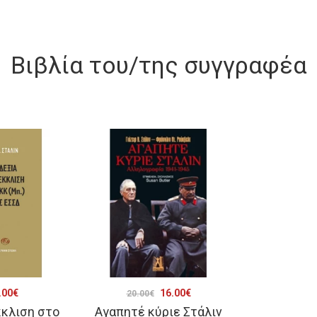
Βιβλία του/της συγγραφέα
riginal
Η
Original
Η
.00
€
16.00
€
20.00
€
κκλιση στο
Αγαπητέ κύριε Στάλιν
rice
τρέχουσα
price
τρέχουσα