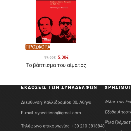
ΠΡΟΣΦΟΡΑ
Original
Η
5.00
€
17.00
€
Το βάπτισμα του αίματος
price
τρέχουσα
was:
τιμή
17.00€.
είναι:
ΕΚΔΌΣΕΙΣ ΤΩΝ ΣΥΝΑΔΈΛΦΩΝ
ΧΡΉΣΙΜΟΙ
5.00€.
Φίλοι των Ε
Διεύθυνση:
Καλλιδρομίου 30, Αθήνα
Έξοδα Αποστ
E-mail:
syneditions@gmail.com
Ψιλά Γράμματ
Τηλέφωνο επικοινωνίας:
+30 210 3818840