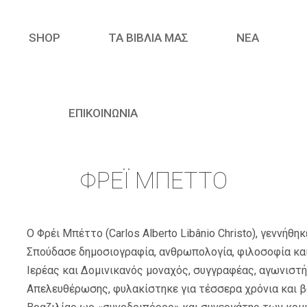
SHOP
ΤΑ ΒΙΒΛΙΑ ΜΑΣ
ΝΈΑ
ΕΠΙΚΟΙΝΩΝΙΑ
ΦΡΈΙ ΜΠΈΤΤΟ
Ο Φρέι Μπέττο (Carlos Alberto Libâ­nio Christo), γεννή
Σπούδασε δημοσιογραφία, ανθρωπολογία, φιλοσοφία και
Ιερέας και Δομινικανός μοναχός, συγγραφέας, αγωνιστ
Απελευθέρωσης, φυλακίστηκε για τέσσερα χρόνια και 