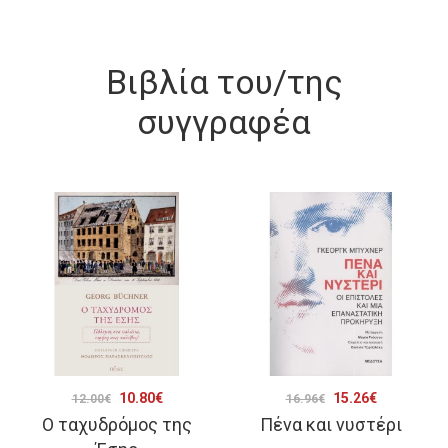
Βιβλία του/της
συγγραφέα
Original
Η
Original
Η
10.80
€
15.26
€
12.00
€
16.96
€
Ο ταχυδρόμος της
Πένα και νυστέρι
price
τρέχουσα
price
τρέχουσα