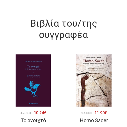
Βιβλία του/της
συγγραφέα
Original
Η
Original
Η
10.24
€
11.90
€
12.80
€
17.00
€
Το ανοιχτό
Homo Sacer
price
τρέχουσα
price
τρέχουσα