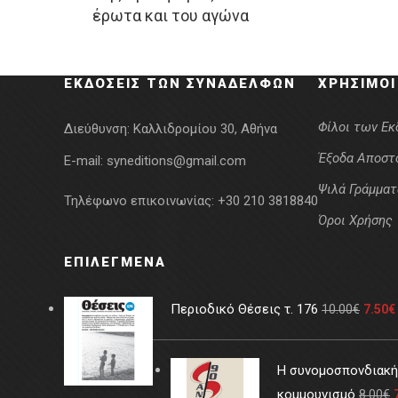
έρωτα και του αγώνα
was:
τιμή
15.37€.
είναι:
12.30€.
ΕΚΔΌΣΕΙΣ ΤΩΝ ΣΥΝΑΔΈΛΦΩΝ
ΧΡΉΣΙΜΟΙ
Φίλοι των Ε
Διεύθυνση:
Καλλιδρομίου 30, Αθήνα
Έξοδα Αποστ
E-mail:
syneditions@gmail.com
Ψιλά Γράμματ
Τηλέφωνο επικοινωνίας:
+30 210 3818840
Όροι Χρήσης
ΕΠΙΛΕΓΜΈΝΑ
Περιοδικό Θέσεις τ. 176
10.00
€
7.50
€
Η συνομοσπονδιακή 
κομμουνισμό
8.00
€