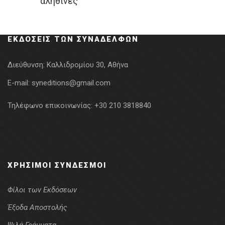
αληθινές
was:
τιμή
6.36€.
είναι:
5.09€.
ΕΚΔΌΣΕΙΣ ΤΩΝ ΣΥΝΑΔΈΛΦΩΝ
Διεύθυνση:
Καλλιδρομίου 30, Αθήνα
E-mail:
syneditions@gmail.com
Τηλέφωνο επικοινωνίας:
+30 210 3818840
ΧΡΉΣΙΜΟΙ ΣΎΝΔΕΣΜΟΙ
Φίλοι των Εκδόσεων
Έξοδα Αποστολής