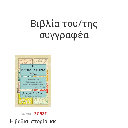
Βιβλία του/της
συγγραφέα
Original
Η
27.98
€
34.98
€
Η βαθιά ιστορία μας
price
τρέχουσα