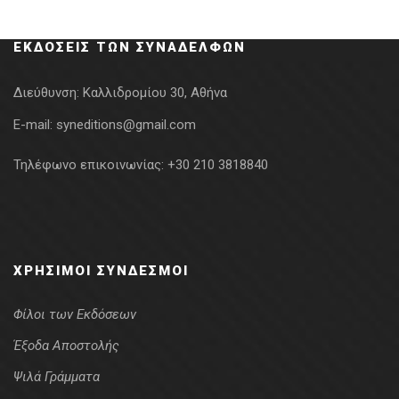
was:
τιμή
34.98€.
είναι:
ΕΚΔΌΣΕΙΣ ΤΩΝ ΣΥΝΑΔΈΛΦΩΝ
27.98€.
Διεύθυνση:
Καλλιδρομίου 30, Αθήνα
E-mail:
syneditions@gmail.com
Τηλέφωνο επικοινωνίας:
+30 210 3818840
ΧΡΉΣΙΜΟΙ ΣΎΝΔΕΣΜΟΙ
Φίλοι των Εκδόσεων
Έξοδα Αποστολής
Ψιλά Γράμματα