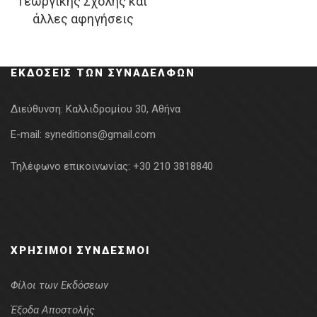
Γεωργικής Σχολής και
was:
τιμή
άλλες αφηγήσεις
12.94€.
είναι:
10.35€.
ΕΚΔΌΣΕΙΣ ΤΩΝ ΣΥΝΑΔΈΛΦΩΝ
Διεύθυνση:
Καλλιδρομίου 30, Αθήνα
E-mail:
syneditions@gmail.com
Τηλέφωνο επικοινωνίας:
+30 210 3818840
ΧΡΉΣΙΜΟΙ ΣΎΝΔΕΣΜΟΙ
Φίλοι των Εκδόσεων
Έξοδα Αποστολής