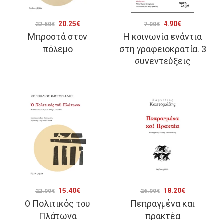
Original
Η
Original
Η
20.25
€
4.90
€
22.50
€
7.00
€
Μπροστά στον
Η κοινωνία ενάντια
price
τρέχουσα
price
τρέχουσα
πόλεμο
στη γραφειοκρατία. 3
was:
τιμή
was:
τιμή
συνεντεύξεις
22.50€.
είναι:
7.00€.
είναι:
20.25€.
4.90€.
Original
Η
Original
Η
15.40
€
18.20
€
22.00
€
26.00
€
Ο Πολιτικός του
Πεπραγμένα και
price
τρέχουσα
price
τρέχουσα
Πλάτωνα
πρακτέα
was:
τιμή
was:
τιμή