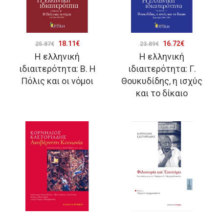
Original
Η
Original
Η
18.11
€
16.72
€
25.87
€
23.89
€
Η ελληνική
Η ελληνική
price
τρέχουσα
price
τρέχουσα
ιδιαιτερότητα: Β. Η
ιδιαιτερότητα: Γ.
was:
τιμή
was:
τιμή
Πόλις και οι νόμοι
Θουκυδίδης, η ισχύς
25.87€.
είναι:
23.89€.
είναι:
και το δίκαιο
18.11€.
16.72€.