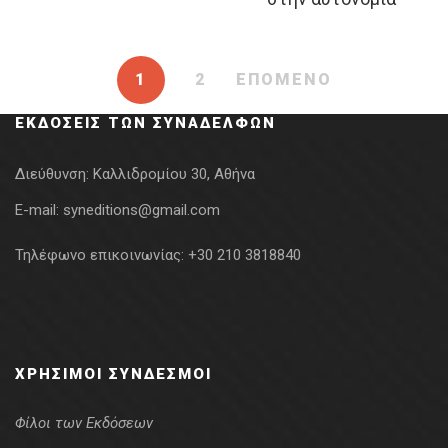
was:
τιμή
23.00€.
είναι:
16.10€.
1
2
ΕΠΟΜΕΝΟ
ΕΚΔΌΣΕΙΣ ΤΩΝ ΣΥΝΑΔΈΛΦΩΝ
Διεύθυνση:
Καλλιδρομίου 30, Αθήνα
E-mail:
syneditions@gmail.com
Τηλέφωνο επικοινωνίας:
+30 210 3818840
ΧΡΉΣΙΜΟΙ ΣΎΝΔΕΣΜΟΙ
Φίλοι των Εκδόσεων