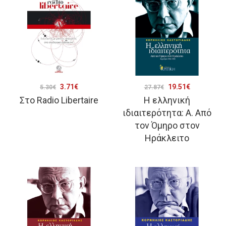
Original
Η
Original
Η
3.71
€
19.51
€
5.30
€
27.87
€
Στο Radio Libertaire
Η ελληνική
price
τρέχουσα
price
τρέχουσα
ιδιαιτερότητα: Α. Από
was:
τιμή
was:
τιμή
τον Όμηρο στον
5.30€.
είναι:
27.87€.
είναι:
Ηράκλειτο
3.71€.
19.51€.