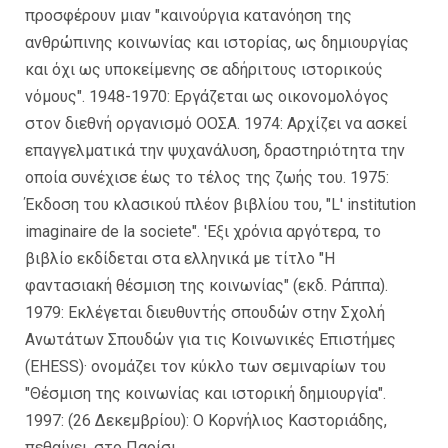
προσφέρουν μιαν "καινούργια κατανόηση της
ανθρώπινης κοινωνίας και ιστορίας, ως δημιουργίας
και όχι ως υποκείμενης σε αδήριτους ιστορικούς
νόμους". 1948-1970: Εργάζεται ως οικονομολόγος
στον διεθνή οργανισμό ΟΟΣΑ. 1974: Αρχίζει να ασκεί
επαγγελματικά την ψυχανάλυση, δραστηριότητα την
οποία συνέχισε έως το τέλος της ζωής του. 1975:
Έκδοση του κλασικού πλέον βιβλίου του, "L' institution
imaginaire de la societe". 'Εξι χρόνια αργότερα, το
βιβλίο εκδίδεται στα ελληνικά με τίτλο "Η
φαντασιακή θέσμιση της κοινωνίας" (εκδ. Ράππα).
1979: Εκλέγεται διευθυντής σπουδών στην Σχολή
Ανωτάτων Σπουδών για τις Κοινωνικές Επιστήμες
(EHESS)· ονομάζει τον κύκλο των σεμιναρίων του
"Θέσμιση της κοινωνίας και ιστορική δημιουργία".
1997: (26 Δεκεμβρίου): Ο Κορνήλιος Καστοριάδης,
πεθαίνει, στο Παρίσι.