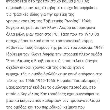
εντάσσεται στο τροτσκιστικό κόμμα (PCI). Ας
σημειωθεί, πάντως, ότι ήδη τότε είχε διαμορφώσει
τις "βασικές ιδέες για την κριτική της
γραφειοκρατίας της Σοβιετικής Ρωσίας". 1946:
Συγκροτεί, μαζί με τον Κλοντ Λεφόρ και ορισμένα
άλλα μέλη, μιαν τάση στο PCI. Τάση που, το 1948, θα
αποχωρήσει τελικά από το τροτσκιστικό κόμμα,
κόβοντας τους δεσμούς της με τον τροτσκισμό. 1948:
Ιδρύει με τον Κλοντ Λεφόρ την ιστορική πλέον ομάδα
"Σοσιαλισμός ή Βαρβαρότητα", η οποία λειτούργησε
σχεδόν είκοσι χρόνια και της οποίας ήταν ο
εμψυχωτής· η ομάδα διαλύθηκε με κοινή απόφαση στο
τέλος του 1966. 1949-1965: Η ομάδα "Σοσιαλισμός ή
Βαρβαρότητα" εκδίδει το ομώνυμο περιοδικό, στο
οποίο ο Κορνήλιος Καστοριάδηςς έχει συγγράψει τα
βασικά κείμενα που καθόρισαν τον προσανατολισμό
της ομάδας και του περιοδικού· κείμενα που