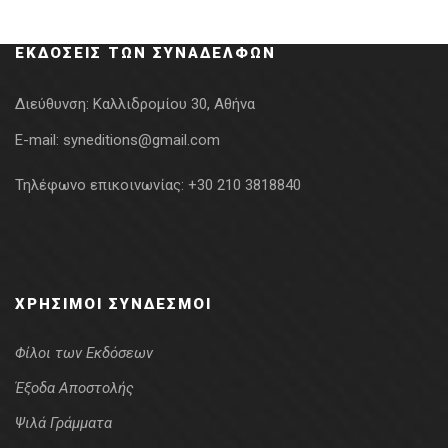
was:
τιμή
7.95€.
είναι:
ΕΚΔΌΣΕΙΣ ΤΩΝ ΣΥΝΑΔΈΛΦΩΝ
5.56€.
Διεύθυνση:
Καλλιδρομίου 30, Αθήνα
E-mail:
syneditions@gmail.com
Τηλέφωνο επικοινωνίας:
+30 210 3818840
ΧΡΉΣΙΜΟΙ ΣΎΝΔΕΣΜΟΙ
Φίλοι των Εκδόσεων
Έξοδα Αποστολής
Ψιλά Γράμματα