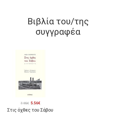
Βιβλία του/της
συγγραφέα
Original
Η
5.56
€
7.95
€
Στις όχθες του Σάβου
price
τρέχουσα