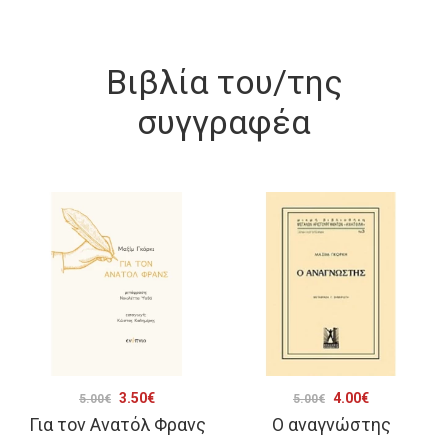
Βιβλία του/της
συγγραφέα
Original
Η
Original
Η
3.50
€
4.00
€
5.00
€
5.00
€
Για τον Ανατόλ Φρανς
Ο αναγνώστης
price
τρέχουσα
price
τρέχουσα