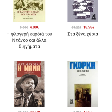
Original
Η
Original
Η
4.00
€
18.58
€
5.00
€
23.22
€
Η φλογερή καρδιά του
Στα ξένα χέρια
price
τρέχουσα
price
τρέχουσα
Ντάνκο και άλλα
was:
τιμή
was:
τιμή
διηγήματα
5.00€.
είναι:
23.22€.
είναι:
4.00€.
18.58€.