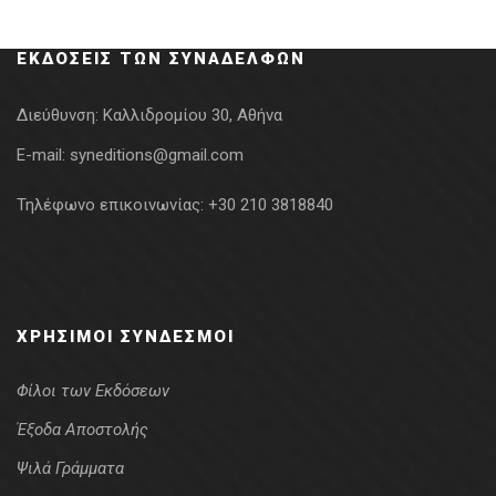
was:
τιμή
13.00€.
είναι:
ΕΚΔΌΣΕΙΣ ΤΩΝ ΣΥΝΑΔΈΛΦΩΝ
11.70€.
Διεύθυνση:
Καλλιδρομίου 30, Αθήνα
E-mail:
syneditions@gmail.com
Τηλέφωνο επικοινωνίας:
+30 210 3818840
ΧΡΉΣΙΜΟΙ ΣΎΝΔΕΣΜΟΙ
Φίλοι των Εκδόσεων
Έξοδα Αποστολής
Ψιλά Γράμματα