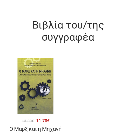
Βιβλία του/της
συγγραφέα
Original
Η
11.70
€
13.00
€
Ο Μαρξ και η Μηχανή
price
τρέχουσα