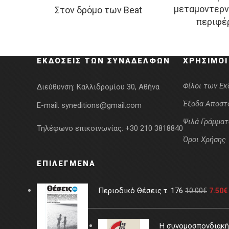
μεταμοντερν
Στον δρόμο των Beat
price
τρέχουσα
w
περιφέ
was:
τιμή
1
19.08€.
είναι:
15.26€.
ΕΚΔΌΣΕΙΣ ΤΩΝ ΣΥΝΑΔΈΛΦΩΝ
ΧΡΉΣΙΜΟΙ
Φίλοι των Ε
Διεύθυνση:
Καλλιδρομίου 30, Αθήνα
Έξοδα Αποστ
E-mail:
syneditions@gmail.com
Ψιλά Γράμματ
Τηλέφωνο επικοινωνίας:
+30 210 3818840
Όροι Χρήσης
ΕΠΙΛΕΓΜΈΝΑ
Περιοδικό Θέσεις τ. 176
10.00
€
7.50
€
Η συνομοσπονδιακή 