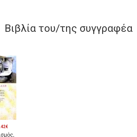
Βιβλία του/της συγγραφέα
riginal
Η
.42
€
σμός,
rice
τρέχουσα